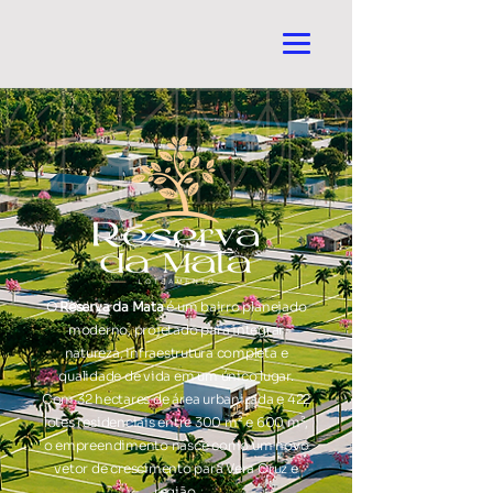
O
Reserva da Mata
é um bairro planejado
moderno, projetado para integrar
natureza, infraestrutura completa e
qualidade de vida em um único lugar.
Com 32 hectares de área urbanizada e 422
lotes residenciais entre 300 m² e 600 m²,
o empreendimento nasce como um novo
vetor de crescimento para Vera Cruz e
região.