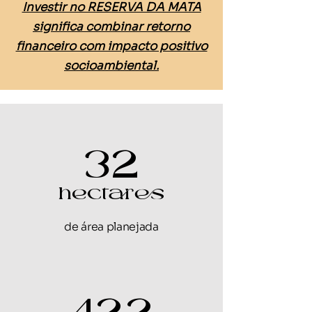
Investir no RESERVA DA MATA
significa combinar retorno
financeiro com impacto positivo
socioambiental.
32
hectares
de área planejada
422